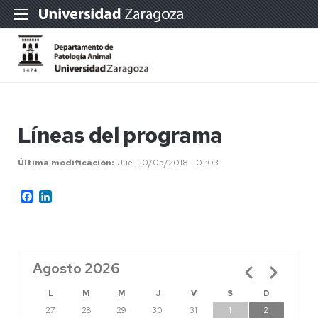
Líneas del programa
Última modificación
Jue , 10/05/2018 - 01:03
Facebook
LinkedIn
Agosto 2026
Paginación
L
M
M
J
V
S
D
27
28
29
30
31
1
2