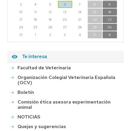
3
4
5
6
7
8
9
10
11
12
13
14
15
16
17
18
19
20
21
22
23
24
25
26
27
28
29
30
31
1
2
3
4
5
6
Te interesa
Facultad de Veterinaria
Organización Colegial Veterinaria Española
(OCV)
Boletín
Comisión ética asesora experimentación
animal
NOTICIAS
Quejas y sugerencias