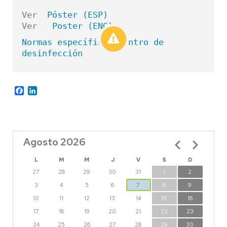
Ver  
Póster (ESP)
Ver   
Poster (ENG)
Normas específicas Centro de 
desinfección                       
Facebook
LinkedIn
Agosto 2026
Paginación
L
M
M
J
V
S
D
27
28
29
30
31
1
2
3
4
5
6
7
8
9
10
11
12
13
14
15
16
17
18
19
20
21
22
23
24
25
26
27
28
29
30