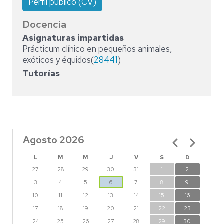
Perfil público (CV)
Docencia
Asignaturas impartidas
Prácticum clínico en pequeños animales,
exóticos y équidos(
28441
)
Tutorías
Agosto 2026
Paginación
L
M
M
J
V
S
D
27
28
29
30
31
1
2
3
4
5
6
7
8
9
10
11
12
13
14
15
16
17
18
19
20
21
22
23
24
25
26
27
28
29
30