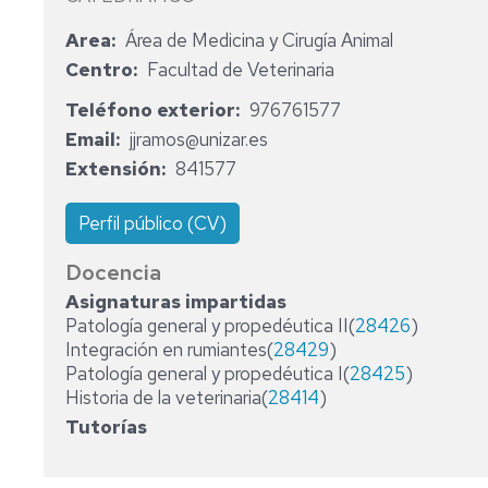
2023-
2023
M
Area
Área de Medicina y Cirugía Animal
2025
D
ACTAS
S
Centro
Facultad de Veterinaria
DEPARTAMENTO
2024
Teléfono exterior
976761577
Email
jjramos@unizar.es
ACTAS
Extensión
841577
DEPARTAMENTO
2025
Perfil público (CV)
Docencia
Asignaturas impartidas
Patología general y propedéutica II(
28426
)
Integración en rumiantes(
28429
)
Patología general y propedéutica I(
28425
)
Historia de la veterinaria(
28414
)
Tutorías