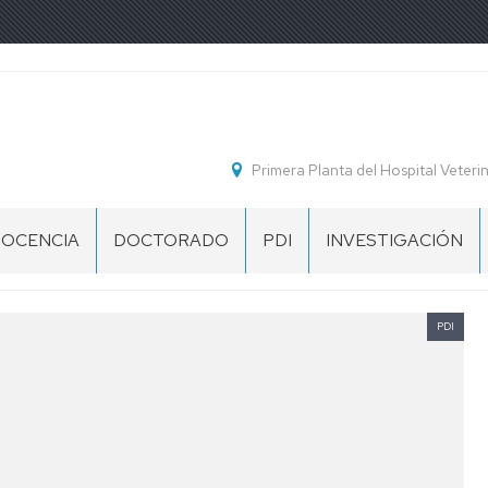
Primera Planta del Hospital Veterin
OCENCIA
DOCTORADO
PDI
INVESTIGACIÓN
GRADOS
SIGNATURAS
PRESENTACIÓN
BAREMOS
GRUPOS
DE
INVESTIGACIÓN
PDI
CTIVIDADES
MASTER
MODELOS
NIVERSITARIAS
DE
ULTURALES
CURRICULUM
STUDIOS
ROPIOS
OMPLEMENTARIAS
NNOVACIÓN
DOCENTE