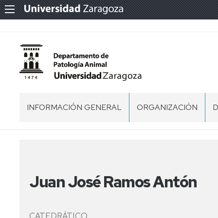
INFORMACIÓN GENERAL
ORGANIZACIÓN
D
PRESENTACIÓN
EQUIPO
A
DE
DIRECCIÓN
ESTRUCTURA
A
DEL
U
DEPARTAMENTO
COMISIONES
C
E
Juan José Ramos Antón
DEL
Y
P
DEPARTAMENTO
C
NORMATIVA
I
ACTAS
ACTAS
CATEDRÁTICO
DEPARTAMENTO
DEPARTAMENTO