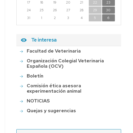
17
18
19
20
21
22
23
PERMISO
24
ASUNTOS
25
26
27
28
29
30
PARTICULARES
31
1
2
3
4
5
6
SOLICITUD
SOPORTE
Te interesa
ECONÓMICO
Facultad de Veterinaria
Organización Colegial Veterinaria
Española (OCV)
Boletín
Comisión ética asesora
experimentación animal
NOTICIAS
Quejas y sugerencias