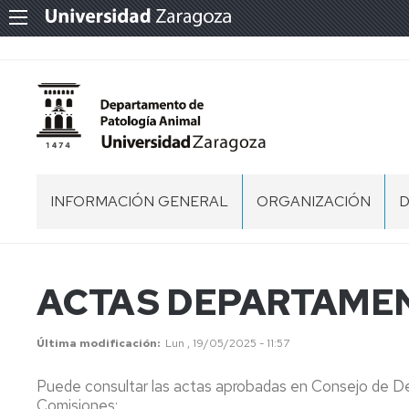
INFORMACIÓN GENERAL
ORGANIZACIÓN
D
PRESENTACIÓN
EQUIPO
A
DE
DIRECCIÓN
ESTRUCTURA
A
ACTAS DEPARTAMEN
DEL
U
DEPARTAMENTO
COMISIONES
C
E
DEL
Y
P
Última modificación
Lun , 19/05/2025 - 11:57
DEPARTAMENTO
C
NORMATIVA
I
Puede consultar las actas aprobadas en Consejo de D
ACTAS
ACTAS
Comisiones:
DEPARTAMENTO
DEPARTAMENTO