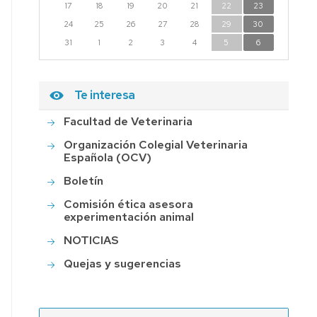
17
18
19
20
21
22
23
PERMISO
24
ASUNTOS
25
26
27
28
29
30
PARTICULARES
31
1
2
3
4
5
6
SOLICITUD
SOPORTE
Te interesa
ECONÓMICO
Facultad de Veterinaria
Organización Colegial Veterinaria
Española (OCV)
Boletín
Comisión ética asesora
experimentación animal
NOTICIAS
Quejas y sugerencias