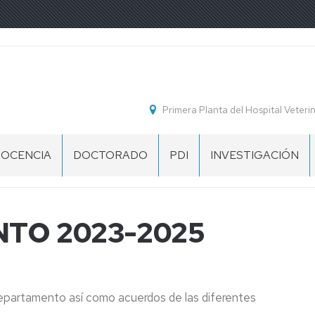
Primera Planta del Hospital Veterin
OCENCIA
DOCTORADO
PDI
INVESTIGACIÓN
GRADOS
SIGNATURAS
PRESENTACIÓN
BAREMOS
GRUPOS
DE
INVESTIGACIÓN
CTIVIDADES
MASTER
MODELOS
TO 2023-2025
NIVERSITARIAS
DE
ULTURALES
CURRICULUM
STUDIOS
ROPIOS
OMPLEMENTARIAS
NNOVACIÓN
epartamento así como acuerdos de las diferentes
DOCENTE