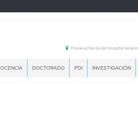
Primera Planta del Hospital Veterin
OCENCIA
DOCTORADO
PDI
INVESTIGACIÓN
GRADOS
SIGNATURAS
PRESENTACIÓN
BAREMOS
GRUPOS
DE
INVESTIGACIÓN
CTIVIDADES
MASTER
MODELOS
NIVERSITARIAS
DE
ULTURALES
CURRICULUM
STUDIOS
ROPIOS
OMPLEMENTARIAS
NNOVACIÓN
DOCENTE