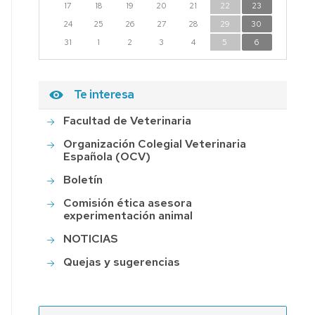
17
18
19
20
21
22
23
PERMISO
24
ASUNTOS
25
26
27
28
29
30
PARTICULARES
31
1
2
3
4
5
6
SOLICITUD
SOPORTE
Te interesa
ECONÓMICO
Facultad de Veterinaria
Organización Colegial Veterinaria
Española (OCV)
Boletín
Comisión ética asesora
experimentación animal
NOTICIAS
Quejas y sugerencias